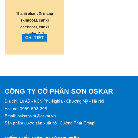
Thành phần: Xi măng
skimcoat, canxi
cacbonat, canxi
sunfat, [...]
CHI TIẾT
CÔNG TY CỔ PHẦN SƠN OSKAR
Địa chỉ:
Lô A5 - KCN Phú Nghĩa - Chương Mỹ - Hà Nội
0969.698.298
Hotline:
Email: oskarpaint@oskar.vn
Sản phẩm được sản xuất bởi Cường Phát Group!