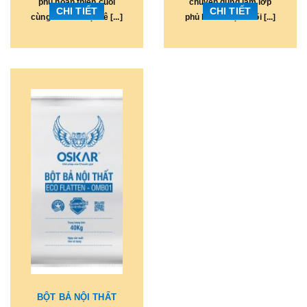
phủ hoàn thiện cuối
chuyên dùng làm lớp
CHI TIẾT
CHI TIẾT
cùng cho bề mặt bê [...]
phủ hoàn thiện cuối [...]
BỘT BẢ NỘI THẤT