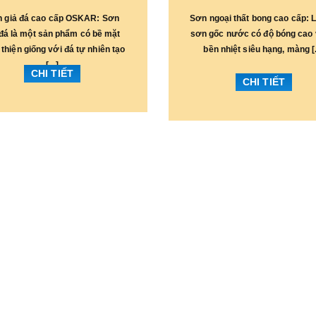
 giả đá cao cấp OSKAR: Sơn
Sơn ngoại thất bong cao cấp: L
 đá là một sản phẩm có bề mặt
sơn gốc nước có độ bóng cao 
thiện giống với đá tự nhiên tạo
bền nhiệt siêu hạng, màng [.
[...]
CHI TIẾT
CHI TIẾT