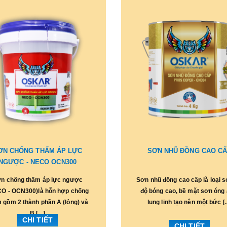
ƠN CHỐNG THẤM ÁP LỰC
SƠN NHŨ ĐỒNG CAO C
NGƯỢC - NECO OCN300
n chống thấm áp lực ngược
Sơn nhũ đồng cao cấp là loại 
O - OCN300)là hỗn hợp chống
độ bóng cao, bề mặt sơn óng 
 gồm 2 thành phần A (lỏng) và
lung linh tạo nên một bức [..
B [...]
CHI TIẾT
CHI TIẾT