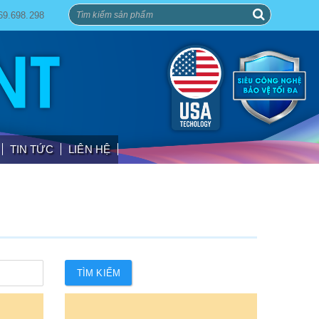
69.698.298
TIN TỨC
LIÊN HỆ
TÌM KIẾM