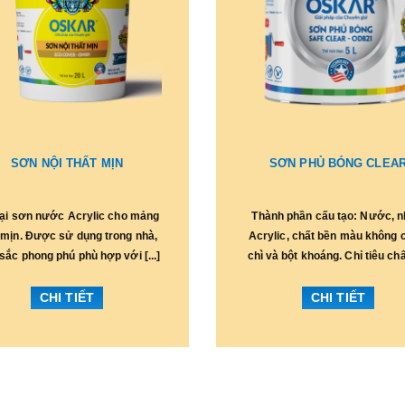
SƠN NỘI THẤT MỊN
SƠN PHỦ BÓNG CLEA
oại sơn nước Acrylic cho mảng
Thành phần cấu tạo: Nước, 
mịn. Được sử dụng trong nhà,
Acrylic, chất bền màu không
sắc phong phú phù hợp với [...]
chì và bột khoáng. Chỉ tiêu chất 
CHI TIẾT
CHI TIẾT