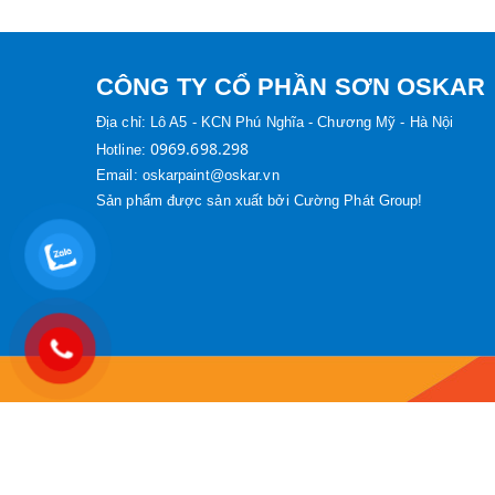
CÔNG TY CỔ PHẦN SƠN OSKAR
Địa chỉ:
Lô A5 - KCN Phú Nghĩa - Chương Mỹ - Hà Nội
0969.698.298
Hotline:
Email: oskarpaint@oskar.vn
Sản phẩm được sản xuất bởi Cường Phát Group!