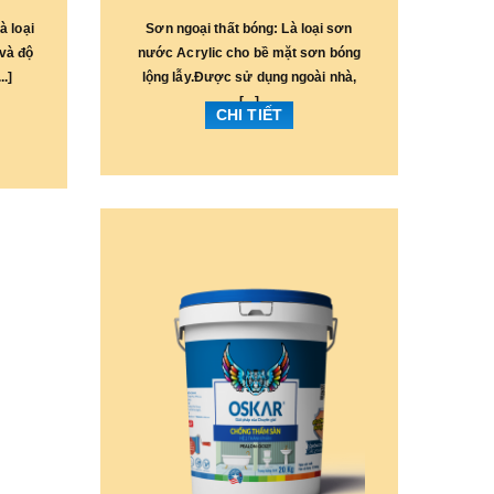
à loại
Sơn ngoại thất bóng: Là loại sơn
và độ
nước Acrylic cho bề mặt sơn bóng
..]
lộng lẫy.Được sử dụng ngoài nhà,
[...]
CHI TIẾT