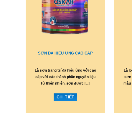
SƠN ĐA HIỆU ỨNG CAO CẤP
Là sơn trang trí đa hiệu ứng với cao
Là l
cấp với các thành phần nguyên liệu
sơn 
từ thiên nhiên, sơn được [...]
màu 
CHI TIẾT