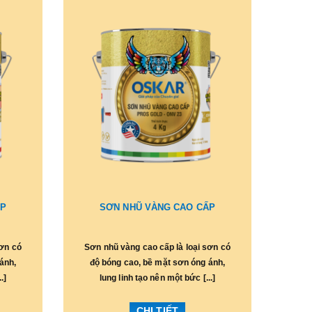
ẤP
SƠN NHŨ VÀNG CAO CẤP
sơn có
Sơn nhũ vàng cao cấp là loại sơn có
ánh,
độ bóng cao, bề mặt sơn óng ánh,
.]
lung linh tạo nên một bức [...]
CHI TIẾT