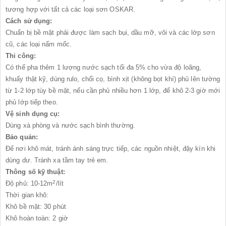
tương hợp với tất cả các loại sơn OSKAR.
Cách sử dụng:
Chuẩn bị bề mặt phải được làm sạch bụi, dầu mỡ, vôi và các lớp sơn
cũ, các loại nấm mốc.
Thi công:
Có thể pha thêm 1 lượng nước sạch tối đa 5% cho vừa độ loãng,
khuấy thật kỹ, dùng rulo, chổi cọ, bình xịt (không bọt khí) phủ lên tường
từ 1-2 lớp tùy bề mặt, nếu cần phủ nhiều hơn 1 lớp, để khô 2-3 giờ mới
phủ lớp tiếp theo.
Vệ sinh dụng cụ:
Dùng xà phòng và nước sạch bình thường.
Bảo quản:
Để nơi khô mát, tránh ánh sáng trực tiếp, các nguồn nhiệt, đậy kín khi
dùng dư. Tránh xa tầm tay trẻ em.
Thông số kỹ thuật:
2
Độ phủ: 10-12m
/lít
Thời gian khô:
Khô bề mặt: 30 phút
Khô hoàn toàn: 2 giờ