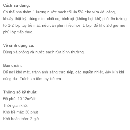
Cách sử dụng:
Có thể pha thêm 1 lượng nước sạch tối đa 5% cho vừa độ loãng,
khuấy thật ký, dùng rulo, chổi cọ, bình xịt (không bọt khí) phủ lên tường
từ 1-2 lớp tùy bề mặt, nếu cần phủ nhiều hơn 1 lớp, để khô 2-3 giờ mới
phủ lớp tiếp theo.
Vệ sinh dụng cụ:
Dùng xà phòng và nước sạch rửa bình thường.
Bảo quản:
Để nơi khô mát, tránh ánh sáng trực tiếp, các nguồn nhiệt, đậy kín khi
dùng dư. Tránh xa tầm tay trẻ em.
Thông số kỹ thuật:
2
Độ phủ: 10-12m
/lít
Thời gian khô:
Khô bề mặt: 30 phút
Khô hoàn toàn: 2 giờ