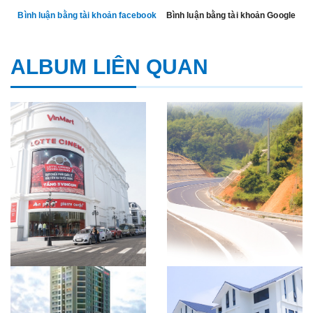
Bình luận bằng tài khoản facebook
Bình luận bằng tài khoản Google
ALBUM LIÊN QUAN
CÔNG TRÌNH VINCOM,
SƠN GIẢI PHÂN CÁCH
LỤC [...]
[...]
CÔNG TRÌNH TÂN HỒNG
CÔNG TRÌNH BIỆT THỰ
HÀ [...]
LIỀN [...]