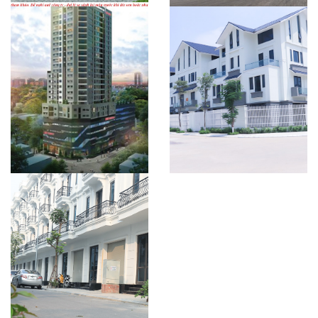
CÔNG TRÌNH TÂN HỒNG
CÔNG TRÌNH BIỆT THỰ
HÀ [...]
LIỀN [...]
CÔNG TRÌNH BIỆT THỰ
LIỀN [...]