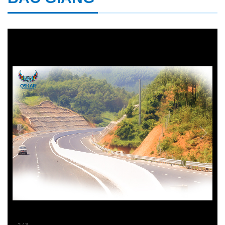
2
/
3